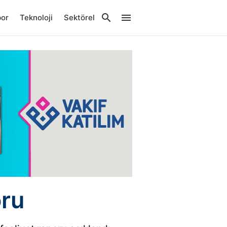
por
Teknoloji
Sektörel
oru