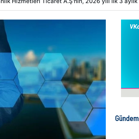
k Hizmetleri Ticaret A.Ş'nin, 2026 yılı ilk 3 aylık 
Gündem