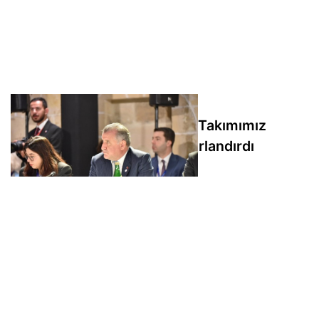
Bakan Bak: Down Judo Milli Takımımız
aldıkları sonuçla bizleri gururlandırdı