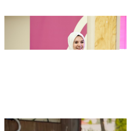
Göktaş: Evlatlarımızın üstün yararını esas
alan çocuk koruma düzenlemesi yasalaştı