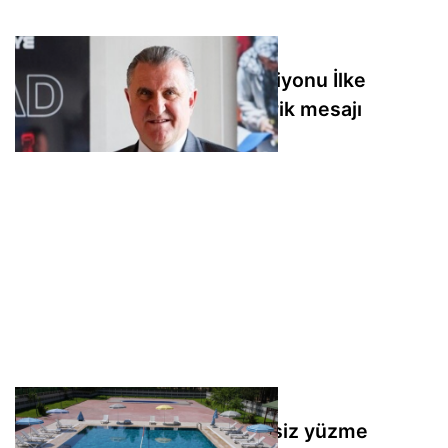
Bakan Bak’tan Avrupa şampiyonu İlke
Özyüksel Mihrioğlu için tebrik mesajı
Diyarbakır’da kadınlar ücretsiz yüzme