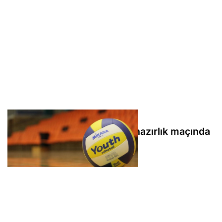
Filenin Sultanları, Fransa'yı hazırlık maçında
3-1 mağlup etti