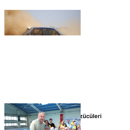
Gemlik’te otokros heyecanı
Osmangazi’de geleceğin yüzücüleri
sertifikalarını aldı