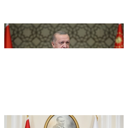
Atama kararları Resmi Gazete'de yayımlandı
Gürlek: Çocuk adalet sistemimizi daha