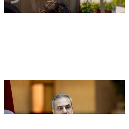
Şarkıcı Cansever hayatını kaybetti
Fidan: Savunma ittifakında destek talebe
göre belirlenecek