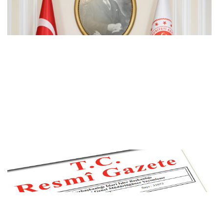
güçlü hale getirdik
Resmi Gazete başlıkları