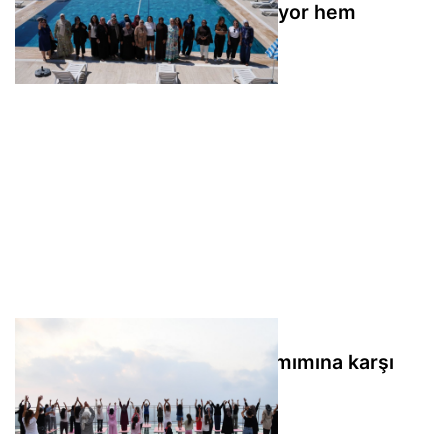
kursuyla hem yüzme öğreniyor hem
sosyalleşiyor
Zorkun Yaylası’nda gün batımımına karşı
yoga buluşması